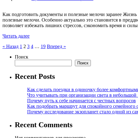
Как подготовить документы и полезные мелочи заранее Жизнь 
полезные мелочи. Особенно актуально это становится в предд
позволяет избежать лишних стрессов, сэкономить время и сил
Читать далее
Пагинация
« Назад
1
2
3
4
…
19
Вперед »
записей
Поиск
Поиск
Recent Posts
Как сделать поездки в одиночку более комфортным
Что учитывать при организации света в небольшой
Почему путь к себе начинается с честных вопросов
Как подобрать маршрут для спокойного семейного 
Почему исследование экзопланет стало одной из с
Recent Comments
Нет комментариев для просмотра.