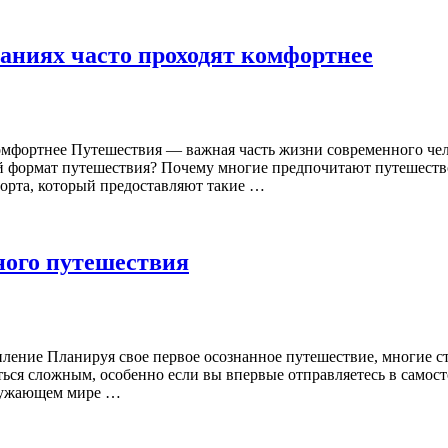
аниях часто проходят комфортнее
омфортнее Путешествия — важная часть жизни современного чело
ый формат путешествия? Почему многие предпочитают путешеств
форта, который предоставляют такие …
ного путешествия
ление Планируя свое первое осознанное путешествие, многие ст
ся сложным, особенно если вы впервые отправляетесь в самосто
кружающем мире …