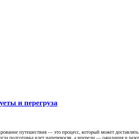
уеты и перегруза
рование путешествия — это процесс, который может доставлять к
 когда подготовка идет наперекосяк, а впереди — ожидания и ра