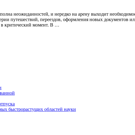
полна неожиданностей, и нередко на арену выходит необходимо
верии путешествий, переездов, оформления новых документов ил
ы в критический момент. В …
и
 ванной
отпуска
амых быстрорастущих областей науки