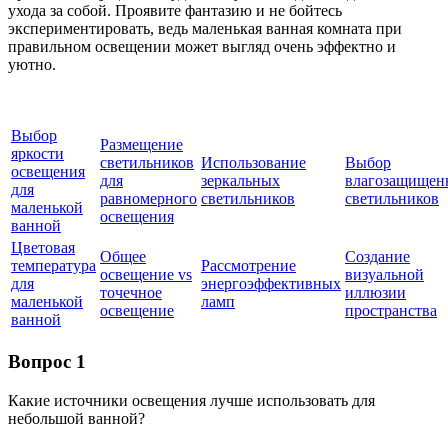
ухода за собой. Проявите фантазию и не бойтесь
экспериментировать, ведь маленькая ванная комната при
правильном освещении может выгляд очень эффектно и
уютно.
Выбор
Размещение
яркости
светильников
Использование
Выбор
освещения
для
зеркальных
влагозащищен
для
равномерного
светильников
светильников
маленькой
освещения
ванной
Цветовая
Общее
Создание
температура
Рассмотрение
освещение vs
визуальной
для
энергоэффективных
точечное
иллюзии
маленькой
ламп
освещение
пространства
ванной
Вопрос 1
Какие источники освещения лучше использовать для
небольшой ванной?