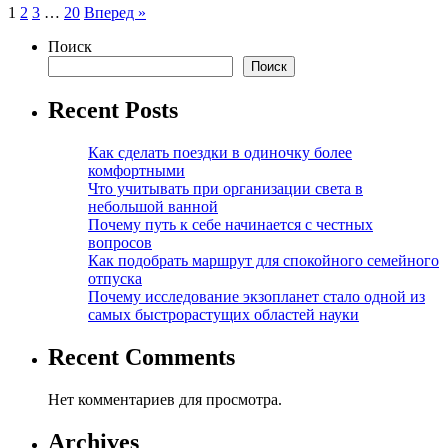
Пагинация
1
2
3
…
20
Вперед »
записей
Поиск
Поиск
Recent Posts
Как сделать поездки в одиночку более
комфортными
Что учитывать при организации света в
небольшой ванной
Почему путь к себе начинается с честных
вопросов
Как подобрать маршрут для спокойного семейного
отпуска
Почему исследование экзопланет стало одной из
самых быстрорастущих областей науки
Recent Comments
Нет комментариев для просмотра.
Archives