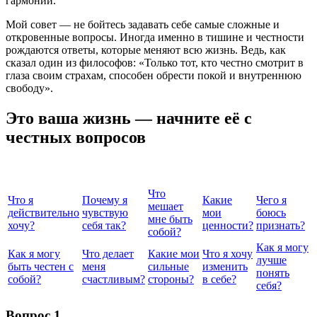
гармонии.
Мой совет — не бойтесь задавать себе самые сложные и
откровенные вопросы. Иногда именно в тишине и честности
рождаются ответы, которые меняют всю жизнь. Ведь, как
сказал один из философов: «Только тот, кто честно смотрит в
глаза своим страхам, способен обрести покой и внутреннюю
свободу».
Это ваша жизнь — начните её с
честных вопросов
Что
Что я
Почему я
Какие
Чего я
мешает
действительно
чувствую
мои
боюсь
мне быть
хочу?
себя так?
ценности?
признать?
собой?
Как я могу
Как я могу
Что делает
Какие мои
Что я хочу
лучше
быть честен с
меня
сильные
изменить
понять
собой?
счастливым?
стороны?
в себе?
себя?
Вопрос 1