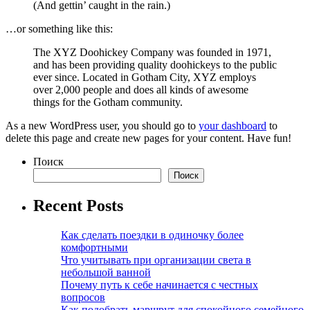
(And gettin’ caught in the rain.)
…or something like this:
The XYZ Doohickey Company was founded in 1971,
and has been providing quality doohickeys to the public
ever since. Located in Gotham City, XYZ employs
over 2,000 people and does all kinds of awesome
things for the Gotham community.
As a new WordPress user, you should go to
your dashboard
to
delete this page and create new pages for your content. Have fun!
Поиск
Поиск
Recent Posts
Как сделать поездки в одиночку более
комфортными
Что учитывать при организации света в
небольшой ванной
Почему путь к себе начинается с честных
вопросов
Как подобрать маршрут для спокойного семейного