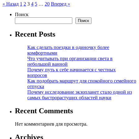
Пагинация
« Назад
1
2
3
4
5
…
20
Вперед »
записей
Поиск
Поиск
Recent Posts
Как сделать поездки в одиночку более
комфортными
Что учитывать при организации света в
небольшой ванной
Почему путь к себе начинается с честных
вопросов
Как подобрать маршрут для спокойного семейного
отпуска
Почему исследование экзопланет стало одной из
самых быстрорастущих областей науки
Recent Comments
Нет комментариев для просмотра.
Archives