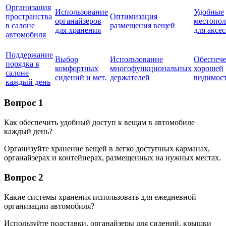
Организация
Использование
Удобные
пространства
Оптимизация
органайзеров
местопо
в салоне
размещения вещей
для хранения
для аксе
автомобиля
Поддержание
Выбор
Использование
Обеспеч
порядка в
комфортных
многофункциональных
хорошей
салоне
сидений и мет.
держателей
видимос
каждый день
Вопрос 1
Как обеспечить удобный доступ к вещам в автомобиле
каждый день?
Организуйте хранение вещей в легко доступных карманах,
органайзерах и контейнерах, размещенных на нужных местах.
Вопрос 2
Какие системы хранения использовать для ежедневной
организации автомобиля?
Используйте подставки, органайзеры для сидений, крышки