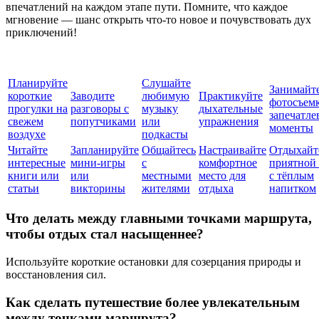
впечатлений на каждом этапе пути. Помните, что каждое
мгновение — шанс открыть что-то новое и почувствовать дух
приключений!
Планируйте
Слушайте
Занимайт
короткие
Заводите
любимую
Практикуйте
фотосъем
прогулки на
разговоры с
музыку
дыхательные
запечатле
свежем
попутчиками
или
упражнения
моменты
воздухе
подкасты
Читайте
Запланируйте
Общайтесь
Настраивайте
Отдыхайт
интересные
мини-игры
с
комфортное
приятной 
книги или
или
местными
место для
с тёплым
статьи
викторины
жителями
отдыха
напитком
Что делать между главными точками маршрута,
чтобы отдых стал насыщеннее?
Используйте короткие остановки для созерцания природы и
восстановления сил.
Как сделать путешествие более увлекательным
между точками маршрута?