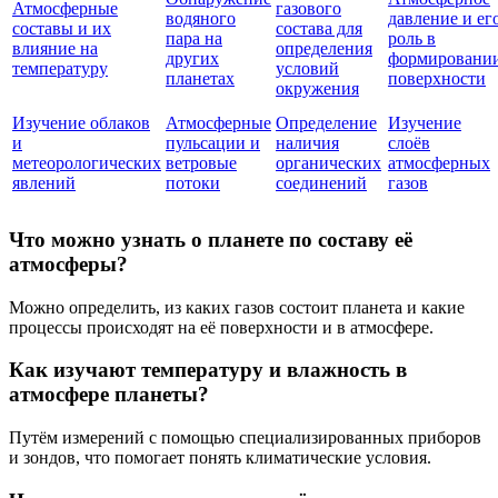
Атмосферные
газового
водяного
давление и ег
составы и их
состава для
пара на
роль в
влияние на
определения
других
формировани
температуру
условий
планетах
поверхности
окружения
Изучение облаков
Атмосферные
Определение
Изучение
и
пульсации и
наличия
слоёв
метеорологических
ветровые
органических
атмосферных
явлений
потоки
соединений
газов
Что можно узнать о планете по составу её
атмосферы?
Можно определить, из каких газов состоит планета и какие
процессы происходят на её поверхности и в атмосфере.
Как изучают температуру и влажность в
атмосфере планеты?
Путём измерений с помощью специализированных приборов
и зондов, что помогает понять климатические условия.