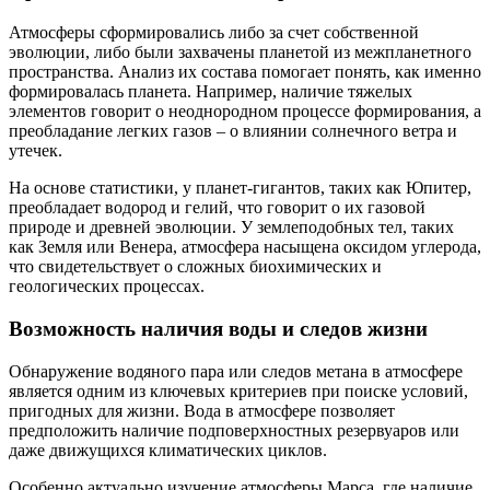
Атмосферы сформировались либо за счет собственной
эволюции, либо были захвачены планетой из межпланетного
пространства. Анализ их состава помогает понять, как именно
формировалась планета. Например, наличие тяжелых
элементов говорит о неоднородном процессе формирования, а
преобладание легких газов – о влиянии солнечного ветра и
утечек.
На основе статистики, у планет-гигантов, таких как Юпитер,
преобладает водород и гелий, что говорит о их газовой
природе и древней эволюции. У землеподобных тел, таких
как Земля или Венера, атмосфера насыщена оксидом углерода,
что свидетельствует о сложных биохимических и
геологических процессах.
Возможность наличия воды и следов жизни
Обнаружение водяного пара или следов метана в атмосфере
является одним из ключевых критериев при поиске условий,
пригодных для жизни. Вода в атмосфере позволяет
предположить наличие подповерхностных резервуаров или
даже движущихся климатических циклов.
Особенно актуально изучение атмосферы Марса, где наличие