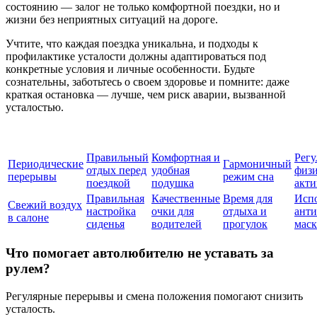
состоянию — залог не только комфортной поездки, но и
жизни без неприятных ситуаций на дороге.
Учтите, что каждая поездка уникальна, и подходы к
профилактике усталости должны адаптироваться под
конкретные условия и личные особенности. Будьте
сознательны, заботьтесь о своем здоровье и помните: даже
краткая остановка — лучше, чем риск аварии, вызванной
усталостью.
Правильный
Комфортная и
Регу
Периодические
Гармоничный
отдых перед
удобная
физи
перерывы
режим сна
поездкой
подушка
акти
Правильная
Качественные
Время для
Исп
Свежий воздух
настройка
очки для
отдыха и
ант
в салоне
сиденья
водителей
прогулок
мас
Что помогает автолюбителю не уставать за
рулем?
Регулярные перерывы и смена положения помогают снизить
усталость.