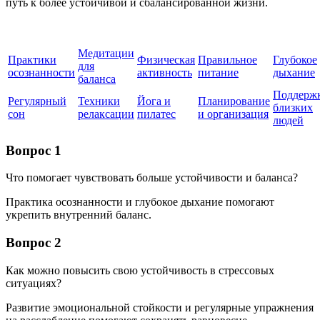
путь к более устойчивой и сбалансированной жизни.
Медитации
Практики
Физическая
Правильное
Глубокое
для
осознанности
активность
питание
дыхание
баланса
Поддерж
Регулярный
Техники
Йога и
Планирование
близких
сон
релаксации
пилатес
и организация
людей
Вопрос 1
Что помогает чувствовать больше устойчивости и баланса?
Практика осознанности и глубокое дыхание помогают
укрепить внутренний баланс.
Вопрос 2
Как можно повысить свою устойчивость в стрессовых
ситуациях?
Развитие эмоциональной стойкости и регулярные упражнения