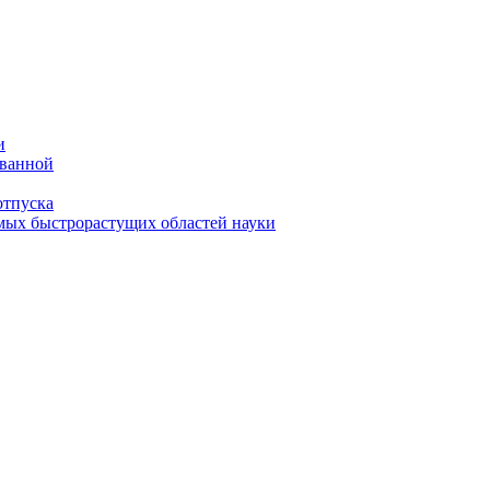
и
 ванной
отпуска
амых быстрорастущих областей науки