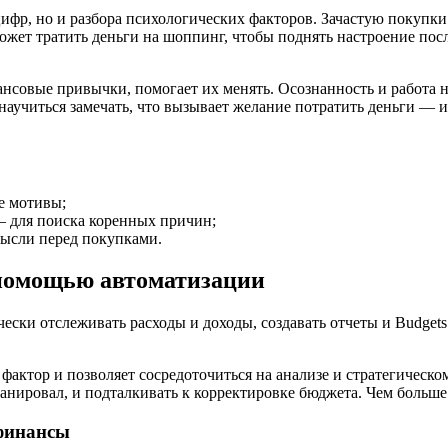
ифр, но и разбора психологических факторов. Зачастую покупки 
может тратить деньги на шоппинг, чтобы поднять настроение пос
совые привычки, помогает их менять. Осознанность и работа 
аучиться замечать, что вызывает желание потратить деньги — и
е мотивы;
 для поиска коренных причин;
мысли перед покупками.
помощью автоматизации
ки отслеживать расходы и доходы, создавать отчеты и Budgets.
актор и позволяет сосредоточиться на анализе и стратегическо
ланировал, и подталкивать к корректировке бюджета. Чем больш
финансы