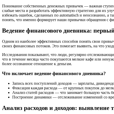
Понимание собственных денежных привычек — важная ступенька
слабые места и разработать эффективную стратегию для их у
избежать ошибок, сделанных по automatisch и неосознанно, а
понять, что именно формирует наши привычки обращения с ф
Ведение финансового дневника: первый
Одним из наиболее эффективных способов понять свои привычк
своих финансовых потоков. Это помогает выявить, на что уход
Исследования показывают, что люди, регулярно отслеживающие 
что в течение месяца часто покупаются мелкие кафе или нену
более осознанное отношение к деньгам.
Что включает ведение финансового дневника?
Запись всех поступлений доходов — зарплаты, дивидендо
Фиксация каждая расхода — от крупных покупок до мелк
Анализ статей расходов — что занимает большую часть б
Построение динамики — отслеживание изменений со вр
Анализ расходов и доходов: выявление 