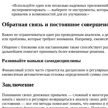
«Используйте один или несколько надежных приложений 
экспериментировать — выберите те инструменты, которые
привычек и возможностей для их улучшения.»
Обратная связь и постоянное совершен
Важно не ограничиваться один раз проведенным анализом, а д
или проблемы, которые требуют внимания. Например, ежемесяч
Общение с близкими или наставниками также способствует раз
дальнейшем помогает принимать более взвешенные решения.
Развивайте навыки самодисциплины
Финансовый успех часто строится на дисциплине и регулярных
ежемесячная автоматическая отложка определенной суммы спо
Заключение
Понимание своих денежных привычек — сложный и многогранны
начать с малого и регулярно возвращаться к анализу своих д
состояниях — все эти методы помогают понять, что именно и 
финансовую безопасность и реализовать свои мечты. Помните,