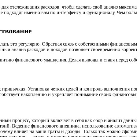
для отслеживания расходов, чтобы сделать свой анализ максима
 подходят именно вам по интерфейсу и функционалу. Чем больш
ствование
елать это регулярно. Обратная связь с собственными финансовы
ный анализ расходов и доходов позволяет своевременно коррект
витию финансового мышления. Делая выводы и ставя перед собо
 привычках. Установка четких целей и контроль выполнения по
собствует накоплению и укрепляет понимание своих финансовы
й процесс, который включает в себя как сбор и анализ данных
ействий. Ведение финансового дневника, использование автомат
почему влияет на ваши траты и доходы. Только так можно сфор
 что «знание — сила», и именно понимание своих привычек дает