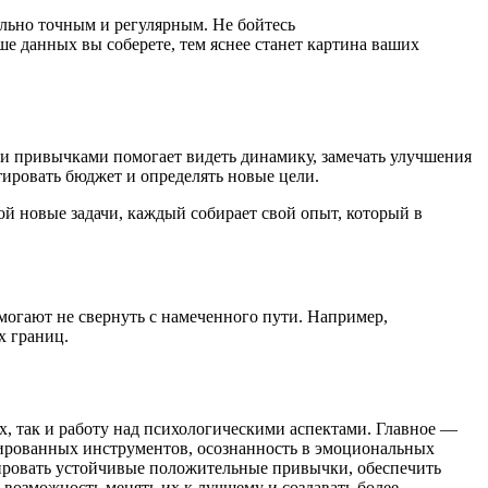
льно точным и регулярным. Не бойтесь
е данных вы соберете, тем яснее станет картина ваших
ми привычками помогает видеть динамику, замечать улучшения
ировать бюджет и определять новые цели.
й новые задачи, каждый собирает свой опыт, который в
могают не свернуть с намеченного пути. Например,
х границ.
, так и работу над психологическими аспектами. Главное —
изированных инструментов, осознанность в эмоциональных
мировать устойчивые положительные привычки, обеспечить
 возможность менять их к лучшему и создавать более