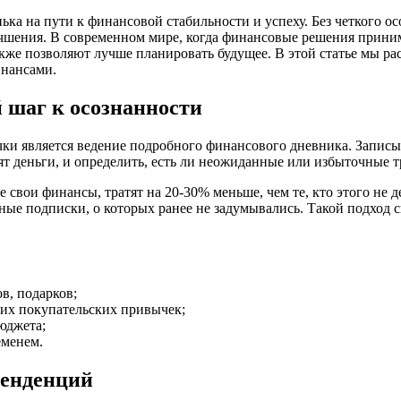
 на пути к финансовой стабильности и успеху. Без четкого осо
лучшения. В современном мире, когда финансовые решения прин
 также позволяют лучше планировать будущее. В этой статье мы 
инансами.
 шаг к осознанности
и является ведение подробного финансового дневника. Записыв
ят деньги, и определить, есть ли неожиданные или избыточные т
свои финансы, тратят на 20-30% меньше, чем те, кто этого не д
жные подписки, о которых ранее не задумывались. Такой подход
в, подарков;
их покупательских привычек;
юджета;
еменем.
тенденций