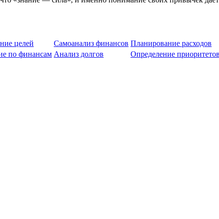
ние целей
Самоанализ финансов
Планирование расходов
ие по финансам
Анализ долгов
Определение приоритето