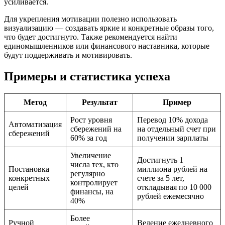
усиливается.
Для укрепления мотивации полезно использовать
визуализацию — создавать яркие и конкретные образы того,
что будет достигнуто. Также рекомендуется найти
единомышленников или финансового наставника, которые
будут поддерживать и мотивировать.
Примеры и статистика успеха
Метод
Результат
Пример
Рост уровня
Перевод 10% дохода
Автоматизация
сбережений на
на отдельный счет при
сбережений
60% за год
получении зарплаты
Увеличение
Достигнуть 1
числа тех, кто
Постановка
миллиона рублей на
регулярно
конкретных
счете за 5 лет,
контролирует
целей
откладывая по 10 000
финансы, на
рублей ежемесячно
40%
Более
Ручной
Ведение ежедневного