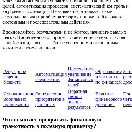
Ключевыми аспектами являются постановка конкретных
целей, автоматизация процессов, систематический контроль и
внутренняя мотивация. Не забывайте, что даже самые
сложные навыки приобретают форму привычки благодаря
системным и последовательным действиям.
Вдохновляйтесь результатами и не бойтесь начинать с малых
шагов. Постепенно этот процесс станет естественной частью
вашей жизни, а вы — — более уверенным и осознанным
хозяином своих финансов.
Постепенное
Регулярное
Образование
Зап
Автоматизация
увеличение
ведение
и тренинги
расх
сбережений
финансовых
бюджета
по финансам
дох
целей
Обратная
Использование
Определение
Ведение
Пос
связь и
мобильных
приоритетов в
финансового
чет
анализ
приложений
финансах
дневника
цел
результатов
Что помогает превратить финансовую
грамотность в полезную привычку?