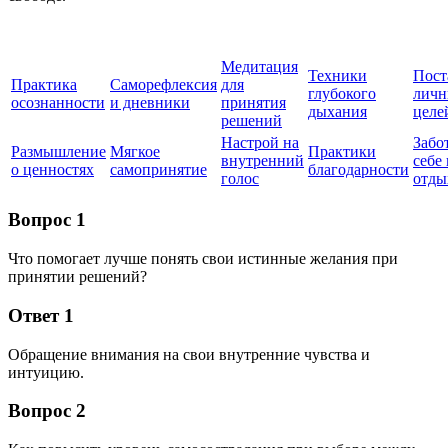
Медитация
Техники
Пост
Практика
Саморефлексия
для
глубокого
лич
осознанности
и дневники
принятия
дыхания
целе
решений
Настрой на
Забо
Размышление
Мягкое
Практики
внутренний
себе 
о ценностях
самопринятие
благодарности
голос
отды
Вопрос 1
Что помогает лучше понять свои истинные желания при
принятии решений?
Ответ 1
Обращение внимания на свои внутренние чувства и
интуицию.
Вопрос 2