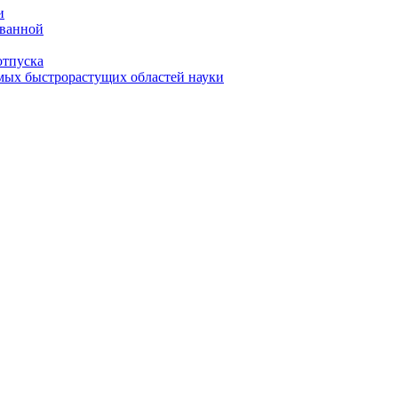
и
 ванной
отпуска
амых быстрорастущих областей науки