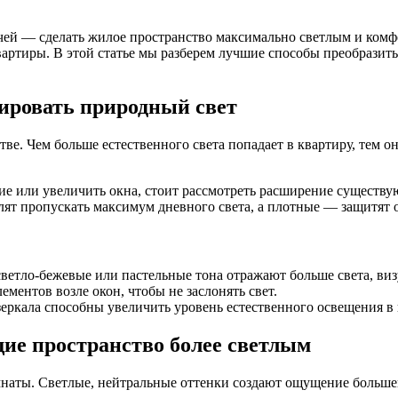
ачей — сделать жилое пространство максимально светлым и ком
артиры. В этой статье мы разберем лучшие способы преобразить 
ировать природный свет
. Чем больше естественного света попадает в квартиру, тем он
ние или увеличить окна, стоит рассмотреть расширение существ
т пропускать максимум дневного света, а плотные — защитят от
светло-бежевые или пастельные тона отражают больше света, ви
ентов возле окон, чтобы не заслонять свет.
 зеркала способны увеличить уровень естественного освещения в
ие пространство более светлым
наты. Светлые, нейтральные оттенки создают ощущение большег