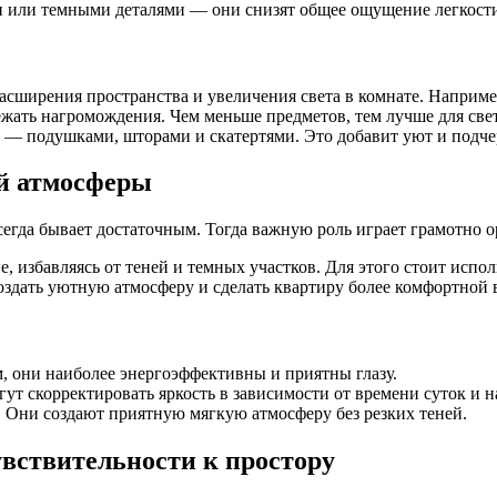
и или темными деталями — они снизят общее ощущение легкост
асширения пространства и увеличения света в комнате. Наприм
ать нагромождения. Чем меньше предметов, тем лучше для свет
— подушками, шторами и скатертями. Это добавит уют и подче
ой атмосферы
гда бывает достаточным. Тогда важную роль играет грамотно о
, избавляясь от теней и темных участков. Для этого стоит исп
здать уютную атмосферу и сделать квартиру более комфортной в
, они наиболее энергоэффективны и приятны глазу.
 скорректировать яркость в зависимости от времени суток и н
 Они создают приятную мягкую атмосферу без резких теней.
вствительности к простору