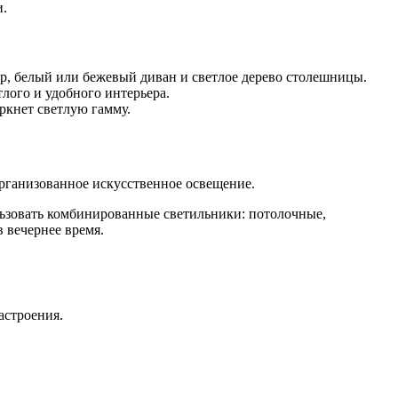
и.
ер, белый или бежевый диван и светлое дерево столешницы.
лого и удобного интерьера.
ркнет светлую гамму.
рганизованное искусственное освещение.
ользовать комбинированные светильники: потолочные,
 вечернее время.
астроения.