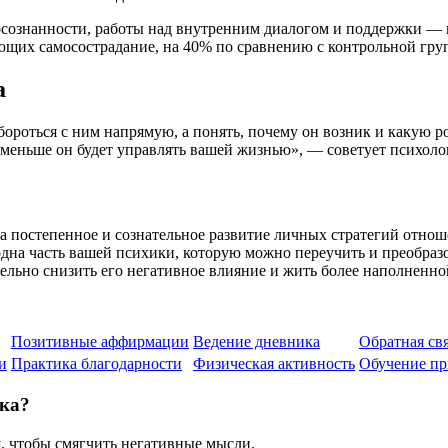
осознанности, работы над внутренним диалогом и поддержки — 
ющих самосострадание, на 40% по сравнению с контрольной гру
а
ороться с ним напрямую, а понять, почему он возник и какую р
м меньше он будет управлять вашей жизнью», — советует психол
а постепенное и сознательное развитие личных стратегий отнош
дна часть вашей психики, которую можно переучить и преобразов
ельно снизить его негативное влияние и жить более наполненн
Позитивные аффирмации
Ведение дневника
Обратная св
и
Практика благодарности
Физическая активность
Обучение пр
ика?
, чтобы смягчить негативные мысли.