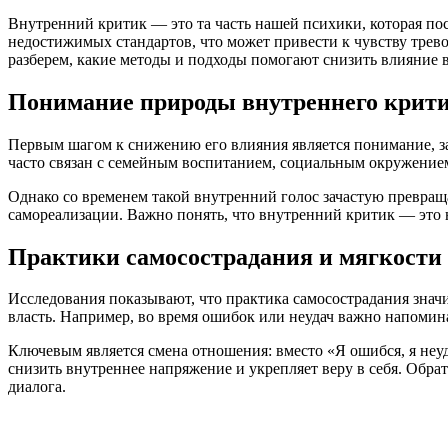
Внутренний критик — это та часть нашей психики, которая по
недостижимых стандартов, что может привести к чувству трево
разберем, какие методы и подходы помогают снизить влияние
Понимание природы внутреннего крит
Первым шагом к снижению его влияния является понимание, за
часто связан с семейным воспитанием, социальным окружение
Однако со временем такой внутренний голос зачастую превраща
самореализации. Важно понять, что внутренний критик — это н
Практики самосострадания и мягкости
Исследования показывают, что практика самосострадания значи
власть. Например, во время ошибок или неудач важно напомина
Ключевым является смена отношения: вместо «Я ошибся, я неу
снизить внутреннее напряжение и укрепляет веру в себя. Обр
диалога.