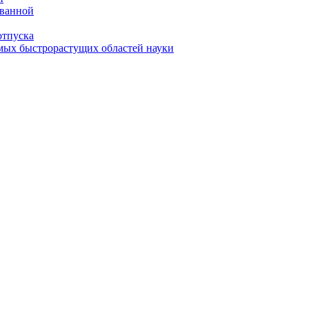
 ванной
отпуска
амых быстрорастущих областей науки