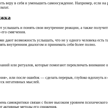
ть веру в себя и уменьшить самоосуждение. Например, если на ра
льтат.
ржка
 услышать и понять свои внутренние реакции, а также получи
 его смягчения.
 дают возможность услышать, что не у одного человека есть та
лять внутренним диалогом и принимать себя более полно.
наний или ритуалов, которые помогают переключать внимание о
ия», или после ошибок — сделать перерыв, глубоко вдохнуть и ск
уск негативных мыслей.
ень самокритики связан с более высоким уровнем психического
ют активные методы его снижения.