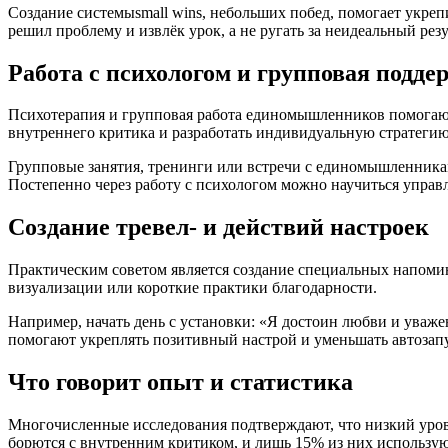
Создание системыsmall wins, небольших побед, помогает укрепи
решил проблему и извлёк урок, а не ругать за неидеальный резу
Работа с психологом и групповая подде
Психотерапия и групповая работа единомышленников помогают
внутреннего критика и разработать индивидуальную стратегию
Групповые занятия, тренинги или встречи с единомышленниками
Постепенно через работу с психологом можно научиться управ
Создание тревел- и действий настроек
Практическим советом является создание специальных напоми
визуализации или короткие практики благодарности.
Например, начать день с установки: «Я достоин любви и уважен
помогают укреплять позитивный настрой и уменьшать автозап
Что говорит опыт и статистика
Многочисленные исследования подтверждают, что низкий уров
борются с внутренним критиком, и лишь 15% из них использу