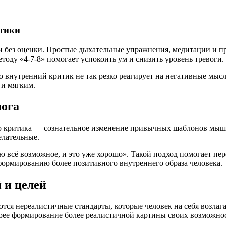
тики
и без оценки. Простые дыхательные упражнения, медитации и п
тоду «4-7-8» помогает успокоить ум и снизить уровень тревоги.
о внутренний критик не так резко реагирует на негативные мыс
 и мягким.
лога
 критика — сознательное изменение привычных шаблонов мышле
елательные.
ю всё возможное, и это уже хорошо». Такой подход помогает пе
формированию более позитивного внутреннего образа человека.
 и целей
тся нереалистичные стандарты, которые человек на себя возлаг
корее формирование более реалистичной картины своих возможно