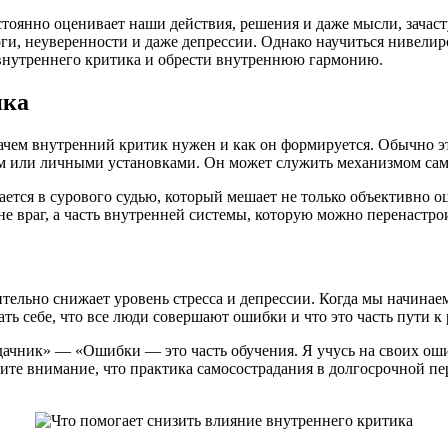
стоянно оценивает наши действия, решения и даже мысли, зачас
ги, неуверенности и даже депрессии. Однако научиться нивелиро
 внутреннего критика и обрести внутреннюю гармонию.
ика
чем внутренний критик нужен и как он формируется. Обычно это
м или личными установками. Он может служить механизмом сам
ется в сурового судью, который мешает не только объективно оц
е враг, а часть внутренней системы, которую можно перенастро
тельно снижает уровень стресса и депрессии. Когда мы начинаем
ть себе, что все люди совершают ошибки и что это часть пути к
дачник» — «Ошибки — это часть обучения. Я учусь на своих ош
атите внимание, что практика самосострадания в долгосрочной 