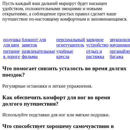
Пусть каждый ваш дальний маршрут будет насыщен
удобством, положительными эмоциями и новыми
открытиями, а соблюдение простых правил сделает ваше
путешествие по-настоящему комфортным и запоминающимся.
подушка
блокнот для
персональный
зарядное
звукоизо
для шеи
заметок
огнетушитель
устройство
наушники
питание
развлекательные
удобные
отдых и
органайзе
в дороге
фильмы
кресла
растяжка
багажа
Что помогает снизить усталость во время долгих
поездок?
Регулярные остановки и легкие упражнения.
Как обеспечить комфорт для ног во время
долгого путешествия?
Используйте подставки для ног или мягкие подушки.
Что способствует хорошему самочувствию в