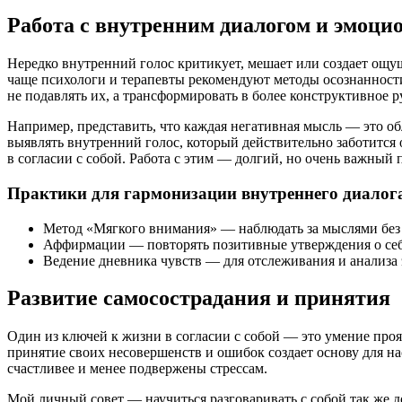
Работа с внутренним диалогом и эмоци
Нередко внутренний голос критикует, мешает или создает ощ
чаще психологи и терапевты рекомендуют методы осознанности
не подавлять их, а трансформировать в более конструктивное р
Например, представить, что каждая негативная мысль — это обл
выявлять внутренний голос, который действительно заботится
в согласии с собой. Работа с этим — долгий, но очень важный 
Практики для гармонизации внутреннего диалог
Метод «Мягкого внимания» — наблюдать за мыслями без
Аффирмации — повторять позитивные утверждения о себ
Ведение дневника чувств — для отслеживания и анализа
Развитие самосострадания и принятия
Один из ключей к жизни в согласии с собой — это умение прояв
принятие своих несовершенств и ошибок создает основу для н
счастливее и менее подвержены стрессам.
Мой личный совет — научиться разговаривать с собой так же до