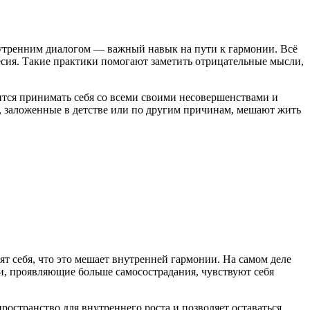
нутренним диалогом — важный навык на пути к гармонии. Всё
есия. Такие практики помогают заметить отрицательные мысли,
чится принимать себя со всеми своими несовершенствами и
, заложенные в детстве или по другим причинам, мешают жить
ят себя, что это мешает внутренней гармонии. На самом деле
ди, проявляющие больше самосострадания, чувствуют себя
ространство для внутреннего роста и позволяет оставаться