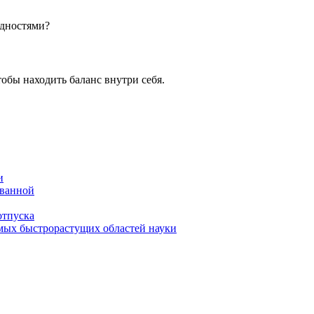
удностями?
тобы находить баланс внутри себя.
и
 ванной
отпуска
амых быстрорастущих областей науки