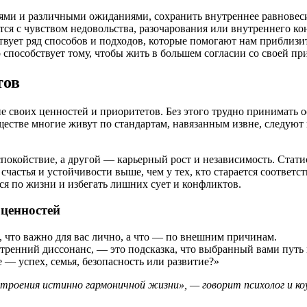
ями и различными ожиданиями, сохранить внутреннее равновес
я с чувством недовольства, разочарования или внутреннего кон
вует ряд способов и подходов, которые помогают нам приблизи
о способствует тому, чтобы жить в большем согласии со своей п
тов
е своих ценностей и приоритетов. Без этого трудно принимать 
естве многие живут по стандартам, навязанным извне, следуют
окойствие, а другой — карьерный рост и независимость. Статист
счастья и устойчивости выше, чем у тех, кто старается соотве
ься по жизни и избегать лишних сует и конфликтов.
ценностей
, что важно для вас лично, а что — по внешним причинам.
утренний диссонанс, — это подсказка, что выбранный вами путь
 — успех, семья, безопасность или развитие?»
роения истинно гармоничной жизни», — говорит психолог и коу