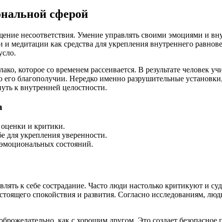
ональной сферой
ущение несоответствия. Умение управлять своими эмоциями и в
 и медитации как средства для укрепления внутреннего равнов
усло.
ако, которое со временем рассеивается. В результате человек у
 о его благополучии. Нередко именно разрушительные установки
путь к внутренней целостности.
а
 оценки и критики.
е для укрепления уверенности.
 эмоциональных состояний.
лять к себе сострадание. Часто люди настолько критикуют и суд
астоящего спокойствия и развития. Согласно исследованиям, лю
брожелательно, как с хорошим другом. Это создает безопасное п