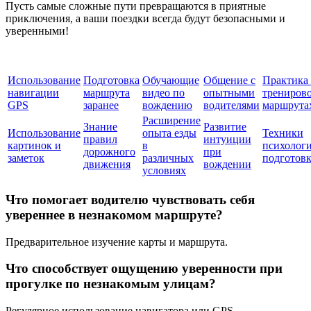
Пусть самые сложные пути превращаются в приятные
приключения, а ваши поездки всегда будут безопасными и
уверенными!
Использование
Подготовка
Обучающие
Общение с
Практика
навигации
маршрута
видео по
опытными
трениров
GPS
заранее
вождению
водителями
маршрута
Расширение
Знание
Развитие
Использование
опыта езды
Техники
правил
интуиции
картинок и
в
психолог
дорожного
при
заметок
различных
подготов
движения
вождении
условиях
Что помогает водителю чувствовать себя
увереннее в незнакомом маршруте?
Предварительное изучение карты и маршрута.
Что способствует ощущению уверенности при
прогулке по незнакомым улицам?
Регулярное использование навигатора или GPS.