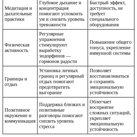
Глубокое дыхание и
Быстрый эффект,
Медитация и
концентрация
доступность, не
дыхательные
помогают успокоить
требует
практики
ум и снизить уровень
специального
тревожности
оборудования
Регулярные
упражнения
Повышение общего
Физическая
стимулируют
тонуса, укрепление
активность
выработку
иммунной системы
эндорфинов —
гормонов радости
Установка личных
Позволяет
границ и регулярный
восстанавливаться
Границы и
отдых помогают
и сохранять
отдых
предотвратить
эмоциональную
выгорание
устойчивость
Облегчает
Поддержка близких и
восприятие
Позитивное
позитивные
сложных ситуаций,
окружение и
разговоры помогают
укрепляет
коммуникация
снизить уровень
эмоциональную
стресса
устойчивость