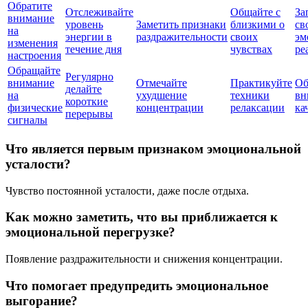
Обратите
Отслеживайте
Общайте с
За
внимание
уровень
Заметить признаки
близкими о
св
на
энергии в
раздражительности
своих
эм
изменения
течение дня
чувствах
ре
настроения
Обращайте
Регулярно
внимание
Отмечайте
Практикуйте
Об
делайте
на
ухудшение
техники
вн
короткие
физические
концентрации
релаксации
ка
перерывы
сигналы
Что является первым признаком эмоциональной
усталости?
Чувство постоянной усталости, даже после отдыха.
Как можно заметить, что вы приближается к
эмоциональной перегрузке?
Появление раздражительности и снижения концентрации.
Что помогает предупредить эмоциональное
выгорание?