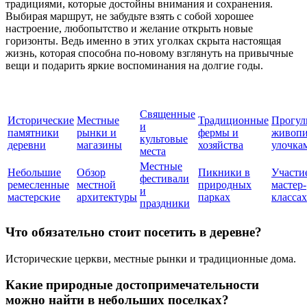
традициями, которые достойны внимания и сохранения.
Выбирая маршрут, не забудьте взять с собой хорошее
настроение, любопытство и желание открыть новые
горизонты. Ведь именно в этих уголках скрыта настоящая
жизнь, которая способна по-новому взглянуть на привычные
вещи и подарить яркие воспоминания на долгие годы.
Священные
Исторические
Местные
Традиционные
Прогул
и
памятники
рынки и
фермы и
живоп
культовые
деревни
магазины
хозяйства
улочка
места
Местные
Небольшие
Обзор
Пикники в
Участи
фестивали
ремесленные
местной
природных
мастер-
и
мастерские
архитектуры
парках
классах
праздники
Что обязательно стоит посетить в деревне?
Исторические церкви, местные рынки и традиционные дома.
Какие природные достопримечательности
можно найти в небольших поселках?