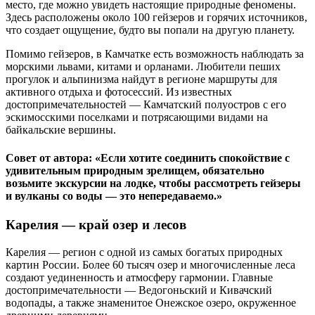
место, где можно увидеть настоящие природные феномены.
Здесь расположены около 100 гейзеров и горячих источников,
что создает ощущение, будто вы попали на другую планету.
Помимо гейзеров, в Камчатке есть возможность наблюдать за
морскими львами, китами и орланами. Любители пеших
прогулок и альпинизма найдут в регионе маршруты для
активного отдыха и фотосессий. Из известных
достопримечательностей — Камчатский полуостров с его
эскимосскими поселками и потрясающими видами на
байкальские вершины.
Совет от автора: «Если хотите соединить спокойствие с
удивительным природным зрелищем, обязательно
возьмите экскурсии на лодке, чтобы рассмотреть гейзеры
и вулканы со воды — это непередаваемо.»
Карелия — край озер и лесов
Карелия — регион с одной из самых богатых природных
картин России. Более 60 тысяч озер и многочисленные леса
создают уединенность и атмосферу гармонии. Главные
достопримечательности — Ведогоньский и Кивачский
водопады, а также знаменитое Онежское озеро, окруженное