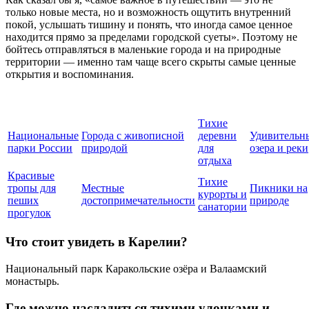
только новые места, но и возможность ощутить внутренний
покой, услышать тишину и понять, что иногда самое ценное
находится прямо за пределами городской суеты». Поэтому не
бойтесь отправляться в маленькие города и на природные
территории — именно там чаще всего скрыты самые ценные
открытия и воспоминания.
Тихие
Национальные
Города с живописной
деревни
Удивительн
парки России
природой
для
озера и реки
отдыха
Красивые
Тихие
тропы для
Местные
Пикники на
курорты и
пеших
достопримечательности
природе
санатории
прогулок
Что стоит увидеть в Карелии?
Национальный парк Каракольские озёра и Валаамский
монастырь.
Где можно насладиться тихими улочками и