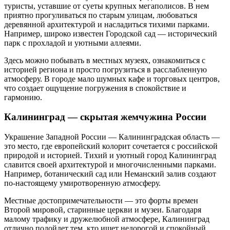
туристы, уставшие от суеты крупных мегаполисов. В нем
приятно прогуливаться по старым улицам, любоваться
деревянной архитектурой и насладиться тихими парками.
Например, широко известен Городской сад — исторический
парк с прохладой и уютными аллеями.
Здесь можно побывать в местных музеях, ознакомиться с
историей региона и просто погрузиться в расслабленную
атмосферу. В городе мало шумных кафе и торговых центров,
что создает ощущение погружения в спокойствие и
гармонию.
Калининград — скрытая жемчужина России
Украшение Западной России — Калининградская область —
это место, где европейский колорит сочетается с российской
природой и историей. Тихий и уютный город Калининград
славится своей архитектурой и многочисленными парками.
Например, ботанический сад или Неманский залив создают
по-настоящему умиротворенную атмосферу.
Местные достопримечательности — это форты времен
Второй мировой, старинные церкви и музеи. Благодаря
малому трафику и дружелюбной атмосфере, Калининград
отлично подойдет тем, кто ищет недорогой и спокойный