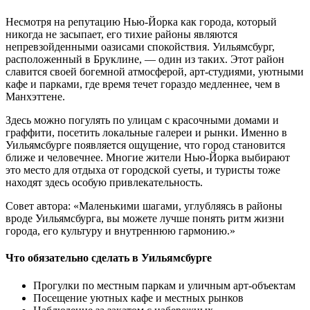
Несмотря на репутацию Нью-Йорка как города, который
никогда не засыпает, его тихие районы являются
непревзойденными оазисами спокойствия. Уильямсбург,
расположенный в Бруклине, — один из таких. Этот район
славится своей богемной атмосферой, арт-студиями, уютными
кафе и парками, где время течет гораздо медленнее, чем в
Манхэттене.
Здесь можно погулять по улицам с красочными домами и
граффити, посетить локальные галереи и рынки. Именно в
Уильямсбурге появляется ощущение, что город становится
ближе и человечнее. Многие жители Нью-Йорка выбирают
это место для отдыха от городской суеты, и туристы тоже
находят здесь особую привлекательность.
Совет автора: «Маленькими шагами, углубляясь в районы
вроде Уильямсбурга, вы можете лучше понять ритм жизни
города, его культуру и внутреннюю гармонию.»
Что обязательно сделать в Уильямсбурге
Прогулки по местным паркам и уличным арт-объектам
Посещение уютных кафе и местных рынков