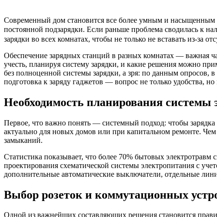
Современный дом становится все более умным и насыщенным р
постоянной подзарядки. Если раньше проблема сводилась к на
зарядки во всех комнатах, чтобы не только не вставать из-за о
Обеспечение зарядных станций в разных комнатах — важная ча
учесть, планируя систему зарядки, и какие решения можно при
без полноценной системы зарядки, а зря: по данным опросов,
подготовка к заряду гаджетов — вопрос не только удобства, но
Необходимость планирования системы 
Первое, что важно понять — системный подход: чтобы зарядка
актуально для новых домов или при капитальном ремонте. Чем 
замыканий.
Статистика показывает, что более 70% бытовых электротравм 
проектирования схематической системы электропитания с учет
дополнительные автоматические выключатели, отдельные линии
Выбор розеток и коммутационных устр
Одной из важнейших составляющих решения становится правил