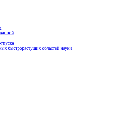
и
 ванной
отпуска
амых быстрорастущих областей науки