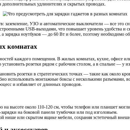
в дополнительных удлинителях и скрытых проводах.
в: заземление, УЗО и автоматические выключатели — все это сн
встроенными USB-выходами, что повышает уровень удобства и с
 а зарядка ноутбуков — до 60 Вт и более, поэтому необходимо о
ых комнатах
остей каждого помещения. В жилых комнатах, кухне, офисе или 
установить розетки рядом с рабочим столом, а в спальне — у из
новить розетки в стратегических точках — такие как около кро
бно использовать монтажные боксы с несколькими разъемами, вс
оцесс и избавляет от длинных проводов.
ю на высоте около 110-120 см, чтобы телефон или планшет могл
-зарядки на боковой панели тумбочки или под изголовьем.
ой нише или скрытом ящике мебели, сохраняя эстетичный внеш
 и аксессуаров