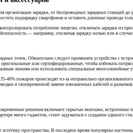
для организации зарядки, от беспроводных зарядных станций д
остить подзарядку смартфонов и оставить длинные провода толь
онтролировать потребление энергии, отключать зарядки из при
 безопасность — например, отключая зарядку ночью или в случа
ядных точек. Обязательно следует применять устройства с встр
ко оригинальные или сертифицированные, чтобы избежать потряс
о разным линиям или использовать специальные многолинейные ус
 35-40% пожаров происходят из-за неправильно организованног
оводки и своевременной замене изношенных кабелей и разъемов
Современные решения включают скрытые монтажи, встроенные п
ртире много гаджетов, стоит задуматься о создании единого сти
 эстетику пространства. В последнее время популярны настенн