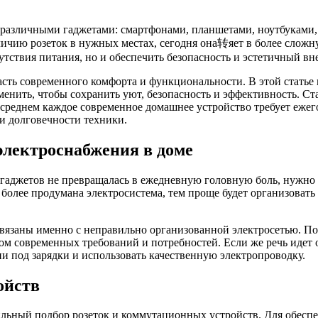
азличными гаджетами: смартфонами, планшетами, ноутбуками, 
личию розеток в нужных местах, сегодня она转яет в более сложн
тсутствия питания, но и обеспечить безопасность и эстетичный в
сть современного комфорта и функциональности. В этой статье
менить, чтобы сохранить уют, безопасность и эффективность. Ст
 в среднем каждое современное домашнее устройство требует еж
 и долговечности техники.
электроснабжения в доме
 гаджетов не превращалась в ежедневную головную боль, нужно 
более продумана электросистема, тем проще будет организовать 
связаны именно с неправильно организованной электросетью. П
ом современных требований и потребностей. Если же речь идет 
 под зарядки и использовать качественную электропроводку.
ойств
ьный подбор розеток и коммутационных устройств. Для обеспеч