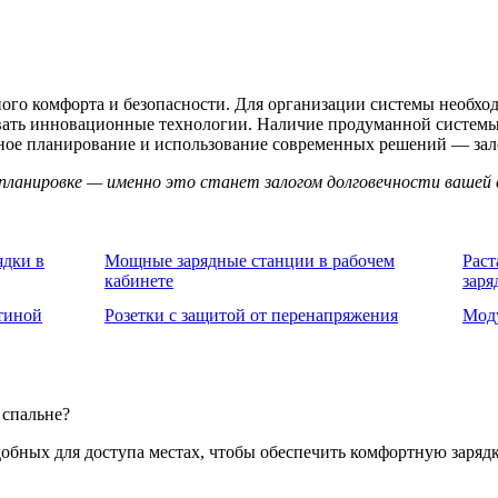
ного комфорта и безопасности. Для организации системы необхо
вать инновационные технологии. Наличие продуманной системы о
ое планирование и использование современных решений — зало
планировке — именно это станет залогом долговечности вашей 
ядки в
Мощные зарядные станции в рабочем
Раст
кабинете
заря
тиной
Розетки с защитой от перенапряжения
Моду
 спальне?
обных для доступа местах, чтобы обеспечить комфортную зарядк