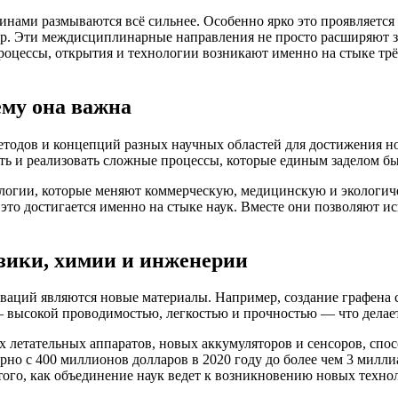
инами размываются всё сильнее. Особенно ярко это проявляетс
. Эти междисциплинарные направления не просто расширяют зна
процессы, открытия и технологии возникают именно на стыке трёх
ему она важна
тодов и концепций разных научных областей для достижения но
ть и реализовать сложные процессы, которые единым заделом бы
ологии, которые меняют коммерческую, медицинскую и экологич
то достигается именно на стыке наук. Вместе они позволяют и
зики, химии и инженерии
ций являются новые материалы. Например, создание графена с
высокой проводимостью, легкостью и прочностью — что делает 
х летательных аппаратов, новых аккумуляторов и сенсоров, сп
рно с 400 миллионов долларов в 2020 году до более чем 3 милли
того, как объединение наук ведет к возникновению новых техно