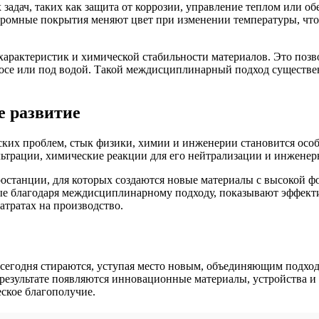
адач, таких как защита от коррозии, управление теплом или о
хромные покрытия меняют цвет при изменении температуры, что 
арактеристик и химической стабильности материалов. Это позво
смосе или под водой. Такой междисциплинарный подход существ
е развитие
ких проблем, стык физики, химии и инженерии становится особ
льтрации, химические реакции для его нейтрализации и инжене
ростанции, для которых создаются новые материалы с высокой 
 благодаря междисциплинарному подходу, показывают эффективн
тратах на производство.
егодня стираются, уступая место новым, объединяющим подхода
результате появляются инновационные материалы, устройства и
еское благополучие.