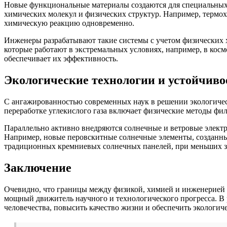
Новые функциональные материалы создаются для специальных з
химических молекул и физических структур. Например, термо
химическую реакцию одновременно.
Инженеры разрабатывают такие системы с учетом физических х
которые работают в экстремальных условиях, например, в ко
обеспечивает их эффективность.
Экологические технологии и устойчиво
С ангажированностью современных наук в решении экологичес
переработке углекислого газа включает физические методы фи
Параллельно активно внедряются солнечные и ветровые элект
Например, новые перовскитные солнечные элементы, созданные
традиционных кремниевых солнечных панелей, при меньших за
Заключение
Очевидно, что границы между физикой, химией и инженерией с
мощный движитель научного и технологического прогресса. В 
человечества, повысить качество жизни и обеспечить экологич