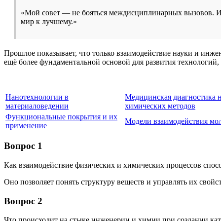
«Мой совет — не бояться междисциплинарных вызовов. Ин
мир к лучшему.»
Прошлое показывает, что только взаимодействие науки и инже
ещё более фундаментальной основой для развития технологий
Нанотехнологии в
Медицинская диагностика н
материаловедении
химических методов
Функциональные покрытия и их
Модели взаимодействия мол
применение
Вопрос 1
Как взаимодействие физических и химических процессов спосо
Оно позволяет понять структуру веществ и управлять их свой
Вопрос 2
Что происходит на стыке инженерии и химии при создании кат