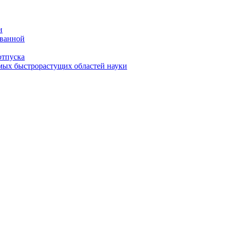
и
 ванной
отпуска
амых быстрорастущих областей науки