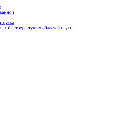
и
 ванной
отпуска
амых быстрорастущих областей науки