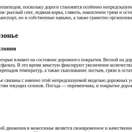
пешеходов, поскольку дороги становятся особенно непредсказуе
ров: рыхлый снег, ледяная корка, слякоть, накопление грязи и о
ранспорт, но и собственные навыки, а также грамотно организо
езонье
словия
оторые влияют на состояние дорожного покрытия. Весной на до
альта. В это время зачастую фиксируют увеличение количества
репадов температур, а также скапливание листьев, грязи и остат
ье связаны с именно этой непредсказуемой моделью дорожных у
стям текущих сезонов. Погода — переменчива, и покрытие дорож
й движения в межсезонье является своевременное и качествен