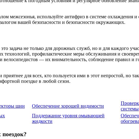
 отношение к погодным условиям и регулярное обновление знан
алом межсезонья, используйте антифриз в системе охлаждения и
 залогом вашей безопасности и безопасности окружающих.
это задача не только для дорожных служб, но и для каждого уч
х технологий, профилактические меры обслуживания и своевре
 и велосипедистов — их внимательность, соблюдение правил и 
 приятнее для всех, кто пользуется ими в этот непростой, но та
фортной поездке в любой сезон.
Проверк
екторы шин
Обеспечение хорошей видимости
системы
ых
Поддержание уровня омывающей
Обеспеч
жидкости
обогрев
 поездок?