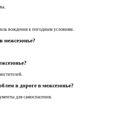
мы.
тиль вождения к погодным условиям.
в межсезонье?
ежсезонье?
чистителей.
блем в дороге в межсезонье?
рументы для самоспасения.