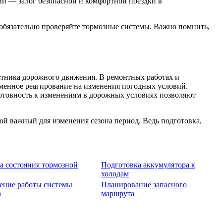
ий — залог безопасной и комфортной поездки в
 обязательно проверяйте тормозные системы. Важно помнить,
астника дорожного движения. В ремонтных работах и
менное реагирование на изменения погодных условий.
готовность к изменениям в дорожных условиях позволяют
кой важный для изменения сезона период. Ведь подготовка,
а состояния тормозной
Подготовка аккумулятора к
холодам
ение работы системы
Планирование запасного
а
маршрута