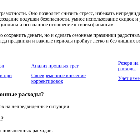
амотности. Оно позволяет снизить стресс, избежать непредвид
здание подушки безопасности, умное использование скидок и р
исциплина и осознанное отношение к своим финансам.
о сохранить деньги, но и сделать сезонные праздники радостны
гда праздники и важные периоды пройдут легко и без лишних в
Резерв на
он
Анализ прошлых трат
расходы
в при
Своевременное внесение
Учет изме
корректировок
зонные расходы?
ерв на непредвиденные ситуации.
м?
ия повышенных расходов.