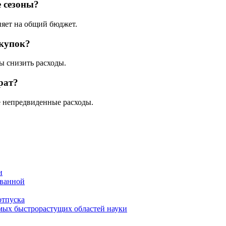
 сезоны?
ияет на общий бюджет.
окупок?
ы снизить расходы.
рат?
е непредвиденные расходы.
и
 ванной
отпуска
амых быстрорастущих областей науки