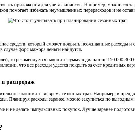
ьзовать приложения для учета финансов. Например, можно соста
подход помогает избежать неумышленных перерасходов и не оста
апас средств, который сможет покрыть неожиданные расходы и сн
 в случае форс-мажора деньги найдутся.
ей, то рекомендуется накопить сумму в диапазоне 150 000-300 0
иллюзии, что все расходы удастся покрыть за счет кредитных ка
 и распродаж
тельно сэкономить во время сезонных трат. Например, в предд
жды. Планируя расходы заранее, можно закупиться по выгодным 
аме и не делать импульсивных покупок. Лучше заранее подготов
?