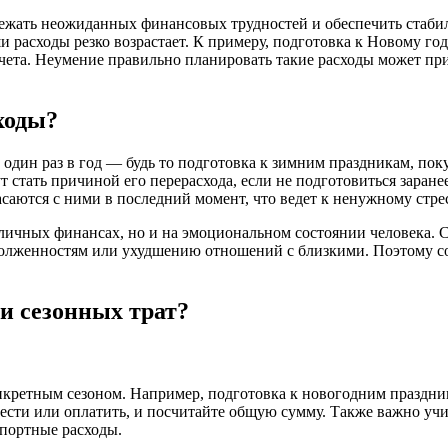
ежать неожиданных финансовых трудностей и обеспечить стабил
и расходы резко возрастает. К примеру, подготовка к Новому го
учета. Неумение правильно планировать такие расходы может пр
ходы?
 один раз в год — будь то подготовка к зимним праздникам, п
 стать причиной его перерасхода, если не подготовиться заранее
асаются с ними в последний момент, что ведет к ненужному стр
 личных финансах, но и на эмоциональном состоянии человека. 
долженностям или ухудшению отношений с близкими. Поэтому со
и сезонных трат?
онкретным сезоном. Например, подготовка к новогодним праздн
рести или оплатить, и посчитайте общую сумму. Также важно у
портные расходы.