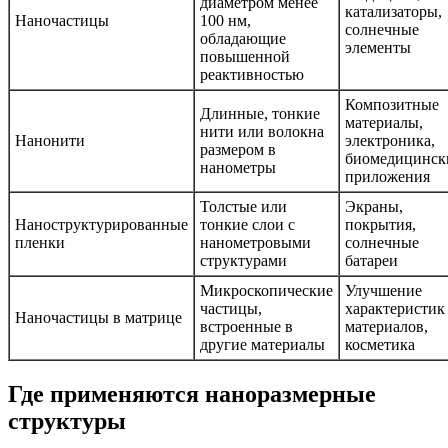
диаметром менее
катализаторы,
Наночастицы
100 нм,
солнечные
обладающие
элементы
повышенной
реактивностью
Композитные
Длинные, тонкие
материалы,
нити или волокна
Нанонити
электроника,
размером в
биомедицинск
нанометры
приложения
Толстые или
Экраны,
Наноструктурированные
тонкие слои с
покрытия,
пленки
нанометровыми
солнечные
структурами
батареи
Микроскопические
Улучшение
частицы,
характеристик
Наночастицы в матрице
встроенные в
материалов,
другие материалы
косметика
Где применяются наноразмерные
структуры