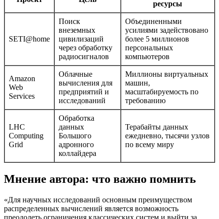
ресурсы
Поиск
Объединенными
внеземных
усилиями задействовано
SETI@home
цивилизаций
более 5 миллионов
через обработку
персональных
радиосигналов
компьютеров
Облачные
Миллионы виртуальных
Amazon
вычисления для
машин,
Web
предприятий и
масштабируемость по
Services
исследований
требованию
Обработка
LHC
данных
Терабайты данных
Computing
Большого
ежедневно, тысячи узлов
Grid
адронного
по всему миру
коллайдера
Мнение автора: что важно помнить
«Для научных исследований основным преимуществом
распределенных вычислений является возможность
преодолеть ограничения классических систем и выйти за