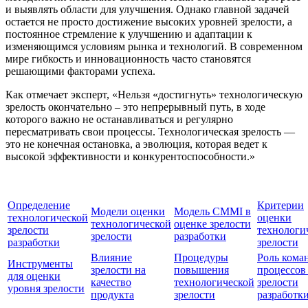
и выявлять области для улучшения. Однако главной задачей
остается не просто достижение высоких уровней зрелости, а
постоянное стремление к улучшению и адаптации к
изменяющимся условиям рынка и технологий. В современном
мире гибкость и инновационность часто становятся
решающими факторами успеха.
Как отмечает эксперт, «Нельзя «достигнуть» технологическую
зрелость окончательно – это непрерывный путь, в ходе
которого важно не останавливаться и регулярно
пересматривать свои процессы. Технологическая зрелость —
это не конечная остановка, а эволюция, которая ведет к
высокой эффективности и конкурентоспособности.»
Определение
Критерии
Модели оценки
Модель CMMI в
технологической
оценки
технологической
оценке зрелости
зрелости
технологи
зрелости
разработки
разработки
зрелости
Влияние
Процедуры
Роль кома
Инструменты
зрелости на
повышения
процессов
для оценки
качество
технологической
зрелости
уровня зрелости
продукта
зрелости
разработк