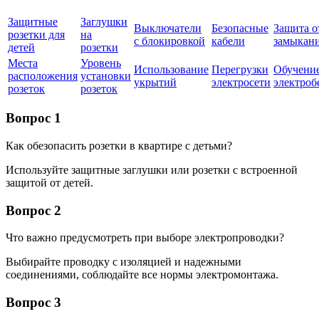
Защитные
Заглушки
Выключатели
Безопасные
Защита о
розетки для
на
с блокировкой
кабели
замыкан
детей
розетки
Места
Уровень
Использование
Перегрузки
Обучение
расположения
установки
укрытий
электросети
электроб
розеток
розеток
Вопрос 1
Как обезопасить розетки в квартире с детьми?
Используйте защитные заглушки или розетки с встроенной
защитой от детей.
Вопрос 2
Что важно предусмотреть при выборе электропроводки?
Выбирайте проводку с изоляцией и надежными
соединениями, соблюдайте все нормы электромонтажа.
Вопрос 3