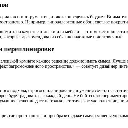
лов
ериалов и инструментов, а также определить бюджет. Внимател
ространство. Например, гипоаллергенные обои, светлое покрыт
кономить на качестве отделки или мебели — это может привести 
 которые зарекомендовали себя как надежные и долговечные.
и перепланировке
 маленькой комнате каждое решение должно иметь смысл. Лучше с
ффект загроможденного пространства.» — советует дизайнер инт
ного подхода, строгого планирования и умения сочетать эстет
рое будет радовать вас каждый день. Не бойтесь экспериментиро
манное решение дает не только эстетическое удовольствие, но и
риятие пространства и преобразить даже самую маленькую комн