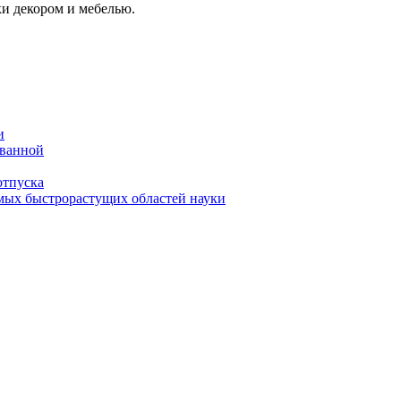
ки декором и мебелью.
и
 ванной
отпуска
амых быстрорастущих областей науки