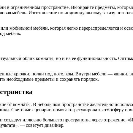
и в ограниченном пространстве. Выбирайте предметы, которые 
ловая мебель. Изготовление по индивидуальному заказу позволя
ли мобильной мебели, которая легко перераспределяется и осв
од мебель.
изуальный облик комнаты, но и на ее функциональность. Оптим
стенные крючки, полки под потолком. Внутри мебели — ящики, 
дить необходимые предметы и сохранять порядок.
остранства
е от комнаты. В небольшом пространстве желательно использов
ники. Световые сценарии помогают регулировать атмосферу и в
о и создадут иллюзию большего пространства через отражение. «
ультата», — советует дизайнер.