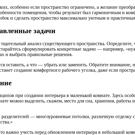
ких, особенно если пространство ограничено, а желание преобр
собенности помещения, чтобы результат был гармоничным и ком
шибок и сделать пространство максимально уютным и практичны
авленные задачи
тщательный анализ существующего пространства. Определите, чт
тарайтесь сформулировать конкретные задачи — например, «нуж
ах и выбрать правильные решения.
ся оставить, а что — убрать или заменить. Обратите внимание,
станет создание комфортного рабочего уголка, даже если простр
ание
ипов при создании интерьера в маленькой комнате. Здесь особ
те можно выделить, скажем, место для сна, хранения, работы и
 разделителей — многоуровневые потолки, различную отделку с
ства.»