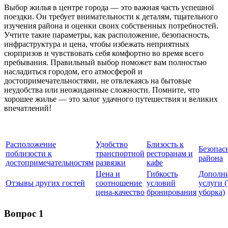
Выбор жилья в центре города — это важная часть успешної
поездки. Он требует внимательности к деталям, тщательного
изучения района и оценки своих собственных потребностей.
Учтите такие параметры, как расположение, безопасность,
инфраструктура и цена, чтобы избежать неприятных
сюрпризов и чувствовать себя комфортно во время всего
пребывания. Правильный выбор поможет вам полностью
насладиться городом, его атмосферой и
достопримечательностями, не отвлекаясь на бытовые
неудобства или неожиданные сложности. Помните, что
хорошее жилье — это залог удачного путешествия и великих
впечатлений!
Расположение
Удобство
Близость к
Безопас
поблизости к
транспортной
ресторанам и
района
достопримечательностям
развязки
кафе
Цена и
Гибкость
Дополн
Отзывы других гостей
соотношение
условий
услуги (
цена-качество
бронирования
уборка)
Вопрос 1