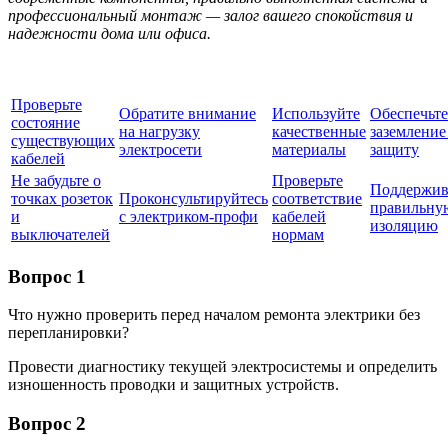
профессиональный монтаж — залог вашего спокойствия и
надежности дома или офиса.
Проверьте
Обратите внимание
Используйте
Обеспечьте
состояние
на нагрузку
качественные
заземление
существующих
электросети
материалы
защиту
кабелей
Не забудьте о
Проверьте
Поддержив
точках розеток
Проконсультируйтесь
соответствие
правильну
и
с электриком-профи
кабелей
изоляцию
выключателей
нормам
Вопрос 1
Что нужно проверить перед началом ремонта электрики без
перепланировки?
Провести диагностику текущей электросистемы и определить
изношенность проводки и защитных устройств.
Вопрос 2