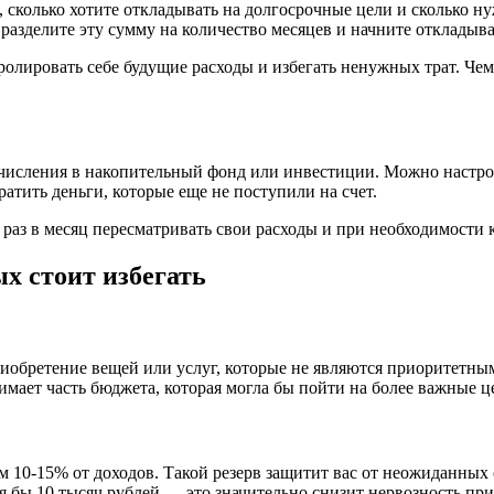
, сколько хотите откладывать на долгосрочные цели и сколько 
 разделите эту сумму на количество месяцев и начните откладыв
олировать себе будущие расходы и избегать ненужных трат. Чем
исления в накопительный фонд или инвестиции. Можно настрои
ратить деньги, которые еще не поступили на счет.
раз в месяц пересматривать свои расходы и при необходимости 
х стоит избегать
обретение вещей или услуг, которые не являются приоритетным
имает часть бюджета, которая могла бы пойти на более важные ц
0-15% от доходов. Такой резерв защитит вас от неожиданных с
отя бы 10 тысяч рублей — это значительно снизит нервозность п