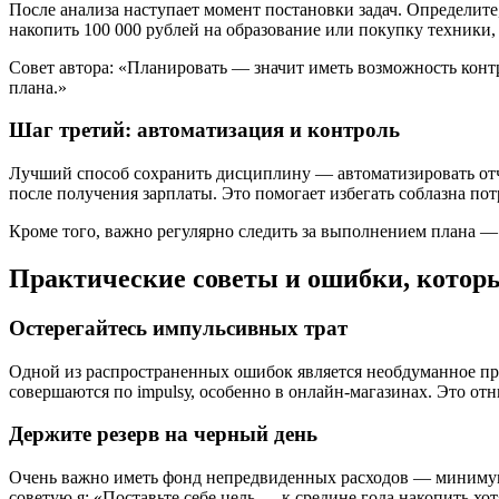
После анализа наступает момент постановки задач. Определите
накопить 100 000 рублей на образование или покупку техники,
Совет автора: «Планировать — значит иметь возможность контр
плана.»
Шаг третий: автоматизация и контроль
Лучший способ сохранить дисциплину — автоматизировать отч
после получения зарплаты. Это помогает избегать соблазна пот
Кроме того, важно регулярно следить за выполнением плана — 
Практические советы и ошибки, которы
Остерегайтесь импульсивных трат
Одной из распространенных ошибок является необдуманное при
совершаются по impulsу, особенно в онлайн-магазинах. Это отн
Держите резерв на черный день
Очень важно иметь фонд непредвиденных расходов — минимум 1
советую я: «Поставьте себе цель — к средине года накопить х