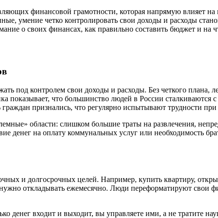
ляющих финансовой грамотности, которая напрямую влияет на 
нные, умение четко контролировать свои доходы и расходы стан
мание о своих финансах, как правильно составить бюджет и на 
ов
ь под контролем свои доходы и расходы. Без четкого плана, ле
тика показывает, что большинство людей в России сталкиваются 
% граждан признались, что регулярно испытывают трудности при
мные» области: слишком большие траты на развлечения, непред
вие денег на оплату коммунальных услуг или необходимость бра
чных и долгосрочных целей. Например, купить квартиру, открыт
нужно откладывать ежемесячно. Люди переформатируют свои фин
ько денег входит и выходит, вы управляете ими, а не тратите на