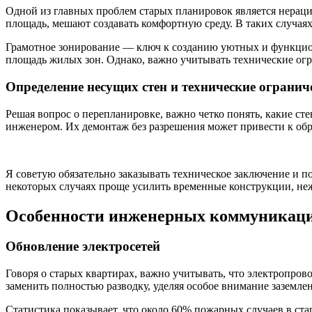
Одной из главных проблем старых планировок является нерац
площадь, мешают создавать комфортную среду. В таких случая
Грамотное зонирование — ключ к созданию уютных и функцио
площадь жилых зон. Однако, важно учитывать технические ог
Определение несущих стен и технические огранич
Решая вопрос о перепланировке, важно четко понять, какие с
инженером. Их демонтаж без разрешения может привести к обр
Я советую обязательно заказывать техническое заключение и 
некоторых случаях проще усилить временные конструкции, не
Особенности инженерных коммуникац
Обновление электросетей
Говоря о старых квартирах, важно учитывать, что электропров
заменить полностью разводку, уделяя особое внимание заземл
Статистика показывает, что около 60% пожарных случаев в ста