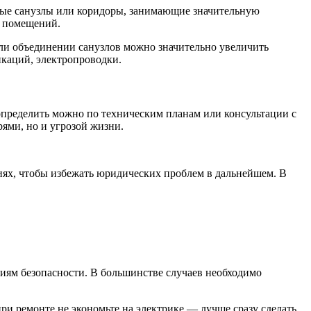
ные санузлы или коридоры, занимающие значительную
я помещений.
ли объединении санузлов можно значительно увеличить
каций, электропроводки.
определить можно по техническим планам или консультации с
ями, но и угрозой жизни.
иях, чтобы избежать юридических проблем в дальнейшем. В
ниям безопасности. В большинстве случаев необходимо
при ремонте не экономьте на электрике — лучше сразу сделать