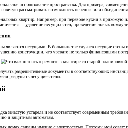
иональное использование пространства. Для примера, совмещен
х советую рассматривать возможность переноса или объединени
нальных квартир. Например, при переводе кухни в прихожую и
раничения — удаление несущих стен, проведение новых коммуни
ения
тены являются несущими. В большинстве случаев несущие стены 
ушению конструкции, что чревато не только финансовыми потер
получать разрешительные документы в соответствующих инстанц
жели разрушать несущие стены.
ий
одка зачастую устарела и не соответствует современным требова
ению и защитным автоматам.
рых домах связаны именно с электросетью. Поэтому, мой совет: 