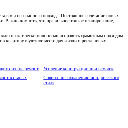
еталям и осознанного подхода. Постоянное сочетание новых
е. Важно помнить, что правильное тонкое планирование,
 можно практически полностью исправить грамотным подходом
ив квартиру в уютное место для жизни и роста новых
щих стен на ремонт
Усиление конструкции при ремонте
монт в старых
Советы по сохранению исторического
стиля