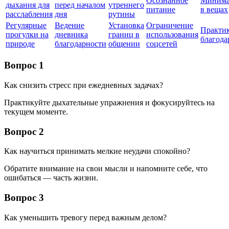
Осознанное
Минима
дыхания для
перед началом
утреннего
питание
в вещах
расслабления
дня
рутины
Регулярные
Ведение
Установка
Ограничение
Практи
прогулки на
дневника
границ в
использования
благода
природе
благодарности
общении
соцсетей
Вопрос 1
Как снизить стресс при ежедневных задачах?
Практикуйте дыхательные упражнения и фокусируйтесь на
текущем моменте.
Вопрос 2
Как научиться принимать мелкие неудачи спокойно?
Обратите внимание на свои мысли и напомните себе, что
ошибаться — часть жизни.
Вопрос 3
Как уменьшить тревогу перед важным делом?