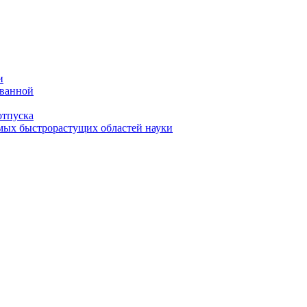
и
 ванной
отпуска
амых быстрорастущих областей науки