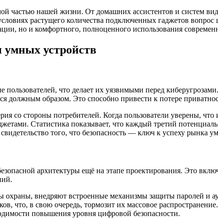
мой частью нашей жизни. От домашних ассистентов и систем в
словиях растущего количества подключенных гаджетов вопрос ц
ации, но и комфортного, полноценного использования современ
и умных устройств
 пользователей, что делает их уязвимыми перед киберугрозами
тся должным образом. Это способно привести к потере приватно
рия со стороны потребителей. Когда пользователи уверены, что
жетами. Статистика показывает, что каждый третий потенциаль
 свидетельство того, что безопасность — ключ к успеху рынка у
езопасной архитектуры ещё на этапе проектирования. Это вклю
ний.
 охраны, внедряют встроенные механизмы защиты паролей и а
, что, в свою очередь, тормозит их массовое распространение.
ходимости повышения уровня цифровой безопасности.