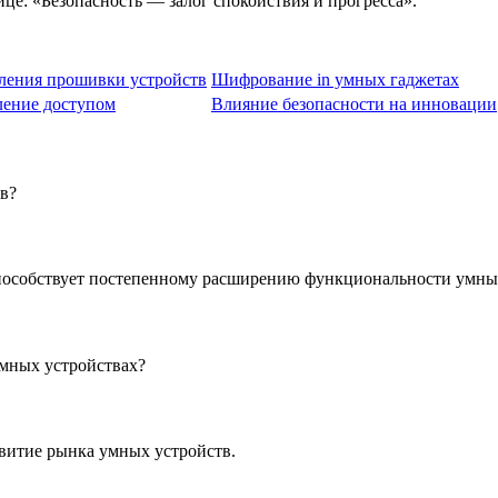
ице: «Безопасность — залог спокойствия и прогресса».
ления прошивки устройств
Шифрование in умных гаджетах
ление доступом
Влияние безопасности на инновации
тв?
способствует постепенному расширению функциональности умны
умных устройствах?
звитие рынка умных устройств.