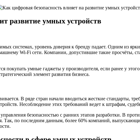
зит развитие умных устройств
вимых системах, уровень доверия к бренду падает. Одним из ярк
омашнему Wi-Fi сети. Компании, допустившие такие просчёты, с
ся покупать умные гаджеты у производителя, если ранее у этог
тратегический элемент развития бизнеса.
вивается. В ряде стран начали вводиться жесткие стандарты, т
тройств. Несоблюдение этих требований ведет к штрафам, суде
управления безопасностью с ранних этапов разработки. В проти
. Так, по последним данным, более 60% компаний, выпускающих
ости.
сности в сфере умных устройств