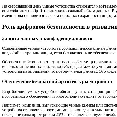
На сегодняшний день умные устройства становятся неотъемле
они собирают и обрабатывают колоссальный объем данных. В у
именно она становится залогом не только сохранности информ
Роль цифровой безопасности в развити
Защита данных и конфиденциальности
Современные умные устройства собирают персональные данные
видеофайлы третьим лицам, если безопасность не обеспечивае
Обеспечение безопасности данных способствует развитию дове
использование новых возможностей, предлагаемых умными гад
устройства из-за опасений по поводу утечки данных. Это яркое
Обеспечение безопасной архитектуры устройств
Разработчики умных устройств обязаны учитывать принципы б
программного обеспечения и многослойную защиту от вторже
Например, компании, выпускающие умные камеры или системы
устройства становятся простыми мишенями для злоумышленников
последние годы примерно на 25%, что свидетельствует о необ