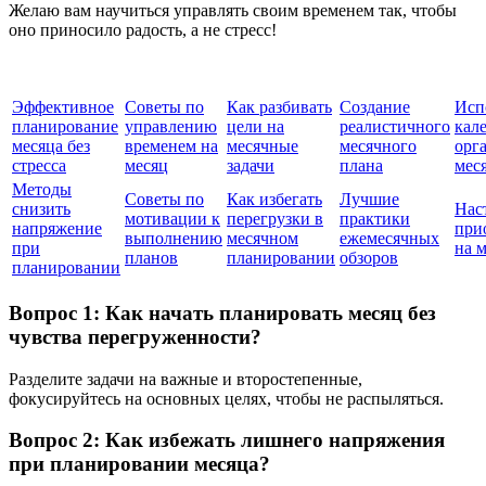
Желаю вам научиться управлять своим временем так, чтобы
оно приносило радость, а не стресс!
Эффективное
Советы по
Как разбивать
Создание
Исп
планирование
управлению
цели на
реалистичного
кал
месяца без
временем на
месячные
месячного
орг
стресса
месяц
задачи
плана
мес
Методы
Советы по
Как избегать
Лучшие
снизить
Нас
мотивации к
перегрузки в
практики
напряжение
при
выполнению
месячном
ежемесячных
при
на 
планов
планировании
обзоров
планировании
Вопрос 1: Как начать планировать месяц без
чувства перегруженности?
Разделите задачи на важные и второстепенные,
фокусируйтесь на основных целях, чтобы не распыляться.
Вопрос 2: Как избежать лишнего напряжения
при планировании месяца?