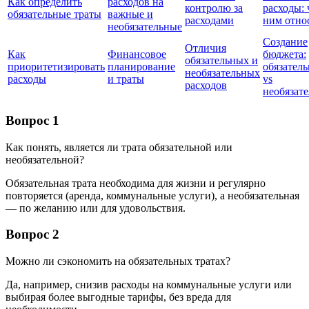
Как определить
расходов на
контролю за
расходы: 
обязательные траты
важные и
расходами
ним отно
необязательные
Создание
Отличия
Как
Финансовое
бюджета:
обязательных и
приоритетизировать
планирование
обязател
необязательных
расходы
и траты
vs
расходов
необязат
Вопрос 1
Как понять, является ли трата обязательной или
необязательной?
Обязательная трата необходима для жизни и регулярно
повторяется (аренда, коммунальные услуги), а необязательная
— по желанию или для удовольствия.
Вопрос 2
Можно ли сэкономить на обязательных тратах?
Да, например, снизив расходы на коммунальные услуги или
выбирая более выгодные тарифы, без вреда для