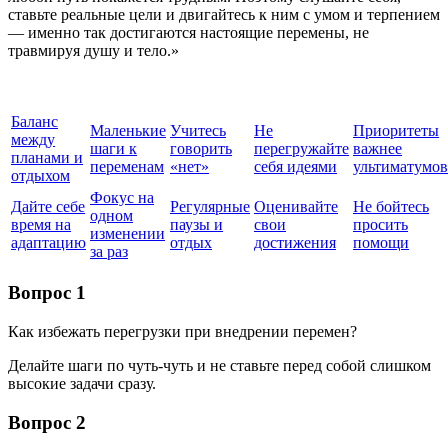
ставьте реальные цели и двигайтесь к ним с умом и терпением
— именно так достигаются настоящие перемены, не
травмируя душу и тело.»
Баланс
Маленькие
Учитесь
Не
Приоритеты
между
шаги к
говорить
перегружайте
важнее
планами и
переменам
«нет»
себя идеями
ультиматумов
отдыхом
Фокус на
Дайте себе
Регулярные
Оценивайте
Не бойтесь
одном
время на
паузы и
свои
просить
изменении
адаптацию
отдых
достижения
помощи
за раз
Вопрос 1
Как избежать перегрузки при внедрении перемен?
Делайте шаги по чуть-чуть и не ставьте перед собой слишком
высокие задачи сразу.
Вопрос 2