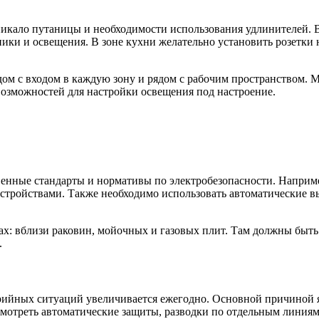
зникало путаницы и необходимости использования удлинителей.
хники и освещения. В зоне кухни желательно установить розетк
дом с входом в каждую зону и рядом с рабочим пространством. 
возможностей для настройки освещения под настроение.
енные стандарты и нормативы по электробезопасности. Наприме
ройствами. Также необходимо использовать автоматические в
ах: вблизи раковин, мойочных и газовых плит. Там должны быт
.
арийных ситуаций увеличивается ежегодно. Основной причиной 
отреть автоматические защиты, разводки по отдельным линиям 