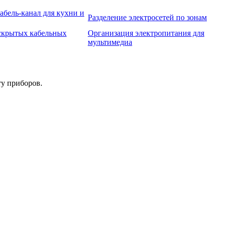
бель-канал для кухни и
Разделение электросетей по зонам
скрытых кабельных
Организация электропитания для
мультимедиа
ту приборов.