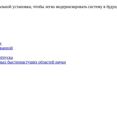
альной установки, чтобы легко модернизировать систему в буду
и
 ванной
отпуска
амых быстрорастущих областей науки