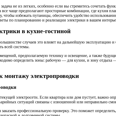
адача не из легких, особенно если вы стремитесь сочетать функ
 все чаще предполагают просторные комбинации, где кухня плав
, чтобы избежать путаницы, обеспечить удобство использования
веты по планированию и реализации электрики в вашем интерье
трики в кухне-гостиной
ольшинстве случаев это влияет на дальнейшую эксплуатацию и 
сть всей системы.
омещений, предполагаемую технику и освещение, а также будущи
бходимо определить зоны: рабочую — для кухни, и зону отдыха 
к монтажу электропроводки
роводки
текущей электросети. Если квартира или дом пустует, важно оп
аварийных ситуаций связаны с изношенной или неправильно смо
 заказать профессиональную проверку. Это поможет определить,
езопасной и долговечной системы.