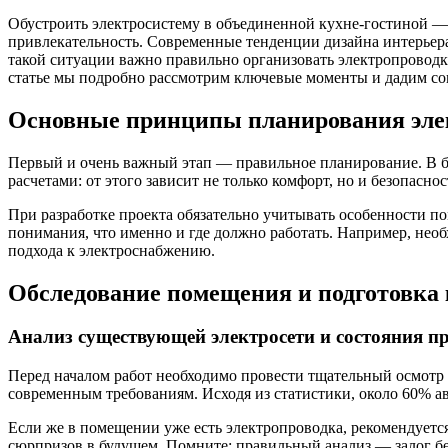
Обустроить электросистему в объединенной кухне-гостиной — з
привлекательность. Современные тенденции дизайна интерьера
такой ситуации важно правильно организовать электропроводку
статье мы подробно рассмотрим ключевые моменты и дадим со
Основные принципы планирования элек
Первый и очень важный этап — правильное планирование. В б
расчетами: от этого зависит не только комфорт, но и безопасно
При разработке проекта обязательно учитывать особенности п
понимания, что именно и где должно работать. Например, нео
подхода к электроснабжению.
Обследование помещения и подготовка 
Анализ существующей электросети и состояния п
Перед началом работ необходимо провести тщательный осмотр 
современным требованиям. Исходя из статистики, около 60% 
Если же в помещении уже есть электропроводка, рекомендуется
сюрпризов в будущем. Помните: правильный анализ — залог б