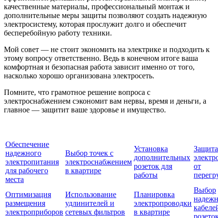
качественные материалы, профессиональный монтаж и
дополнительные меры защиты позволяют создать надежную
электросистему, которая прослужит долго и обеспечит
бесперебойную работу техники.
Мой совет — не стоит экономить на электрике и подходить к
этому вопросу ответственно. Ведь в конечном итоге ваша
комфортная и безопасная работа зависит именно от того,
насколько хорошо организована электросеть.
Помните, что грамотное решение вопроса с
электроснабжением сэкономит вам нервы, время и деньги, а
главное — защитит ваше здоровье и имущество.
Обеспечение
Установка
Защита
надежного
Выбор точек с
дополнительных
электр
электропитания
электроснабжением
розеток для
от
для рабочего
в квартире
работы
перегр
места
Выбор
Оптимизация
Использование
Планировка
надеж
размещения
удлинителей и
электропроводки
кабеле
электроприборов
сетевых фильтров
в квартире
розето