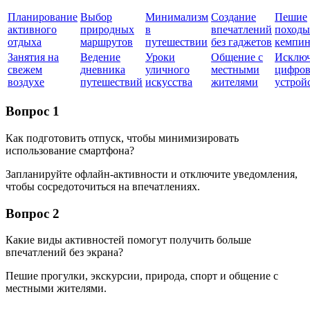
Планирование
Выбор
Минимализм
Создание
Пешие
активного
природных
в
впечатлений
походы
отдыха
маршрутов
путешествии
без гаджетов
кемпин
Занятия на
Ведение
Уроки
Общение с
Исклю
свежем
дневника
уличного
местными
цифро
воздухе
путешествий
искусства
жителями
устрой
Вопрос 1
Как подготовить отпуск, чтобы минимизировать
использование смартфона?
Запланируйте офлайн-активности и отключите уведомления,
чтобы сосредоточиться на впечатлениях.
Вопрос 2
Какие виды активностей помогут получить больше
впечатлений без экрана?
Пешие прогулки, экскурсии, природа, спорт и общение с
местными жителями.