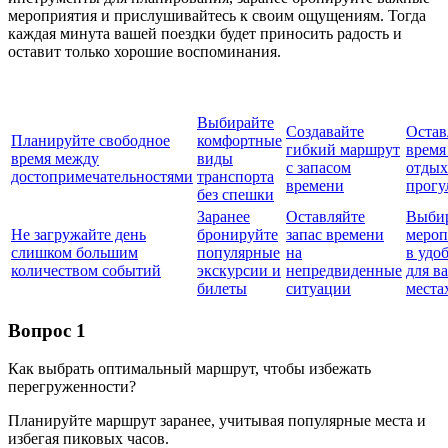
мероприятия и прислушивайтесь к своим ощущениям. Тогда
каждая минута вашей поездки будет приносить радость и
оставит только хорошие воспоминания.
Выбирайте
Создавайте
Остав
Планируйте свободное
комфортные
гибкий маршрут
время
время между
виды
с запасом
отдых
достопримечательностями
транспорта
времени
прогу
без спешки
Заранее
Оставляйте
Выби
Не загружайте день
бронируйте
запас времени
мероп
слишком большим
популярные
на
в удо
количеством событий
экскурсии и
непредвиденные
для ва
билеты
ситуации
места
Вопрос 1
Как выбрать оптимальный маршрут, чтобы избежать
перегруженности?
Планируйте маршрут заранее, учитывая популярные места и
избегая пиковых часов.