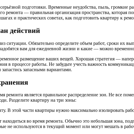
 серьёзной подготовки. Временные неудобства, пыль, громкие 
го ремонта — правильная организация пространства, которая п
 шагах и практических советах, как подготовить квартиру к рем
ан действий
из ситуации. Обязательно определите объем работ, сроки их вы
надобятся вам для ежедневной жизни и какие — можно временно
еменное размещение ваших вещей. Хорошая стратегия — наперед
ия в процессе работы. Не забудьте учесть важность коммуникац
и запастись запасными вариантами.
хранения
мя ремонта является правильное распределение зон. Не все по
ди. Разделите квартиру на три зоны:
онту. В этой части квартиры нужно максимально изолировать раб
ут находиться во время ремонта. Обычно это небольшая зона, по
орые не используются в текущий момент или могут мешать в рабо