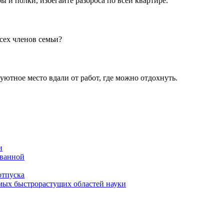
ы и полки, избегайте разброса по всей квартире.
сех членов семьи?
 уютное место вдали от работ, где можно отдохнуть.
и
 ванной
отпуска
амых быстрорастущих областей науки