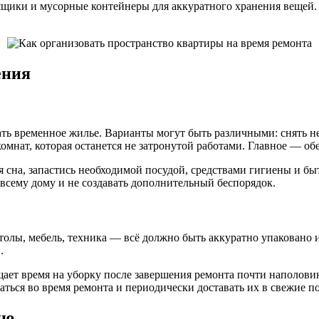
щики и мусорные контейнеры для аккуратного хранения вещей. 
ения
ать временное жилье. Варианты могут быть различными: снять н
комнат, которая останется не затронутой работами. Главное — о
ля сна, запастись необходимой посудой, средствами гигиены и б
всему дому и не создавать дополнительный беспорядок.
толы, мебель, техника — всё должно быть аккуратно упаковано 
.
щает время на уборку после завершения ремонта почти наполов
аться во время ремонта и периодически доставать их в свежие п
ию