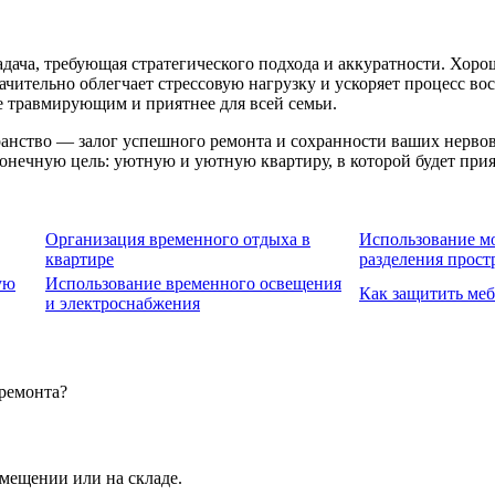
адача, требующая стратегического подхода и аккуратности. Хор
ачительно облегчает стрессовую нагрузку и ускоряет процесс в
е травмирующим и приятнее для всей семьи.
анство — залог успешного ремонта и сохранности ваших нервов
конечную цель: уютную и уютную квартиру, в которой будет прия
Организация временного отдыха в
Использование м
квартире
разделения прост
ую
Использование временного освещения
Как защитить меб
и электроснабжения
 ремонта?
мещении или на складе.