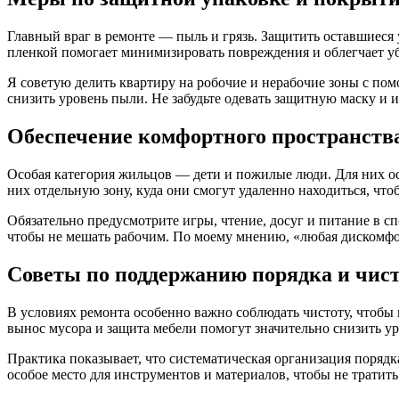
Главный враг в ремонте — пыль и грязь. Защитить оставшиеся
пленкой помогает минимизировать повреждения и облегчает уб
Я советую делить квартиру на робочие и нерабочие зоны с п
снизить уровень пыли. Не забудьте одевать защитную маску и и
Обеспечение комфортного пространства
Особая категория жильцов — дети и пожилые люди. Для них осо
них отдельную зону, куда они смогут удаленно находиться, чт
Обязательно предусмотрите игры, чтение, досуг и питание в с
чтобы не мешать рабочим. По моему мнению, «любая дискомфор
Советы по поддержанию порядка и чис
В условиях ремонта особенно важно соблюдать чистоту, чтобы 
вынос мусора и защита мебели помогут значительно снизить ур
Практика показывает, что систематическая организация поряд
особое место для инструментов и материалов, чтобы не тратит