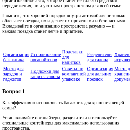
организованное авто, которое станет не только средством
передвижения, но и уютным пространством для всей семьи.
Помните, что хороший порядок внутри автомобиля не только
облегчает поездки, но и делает их приятными и безопасными.
Вкладывайте в организацию пространства разумно — и
каждая поездка станет легче и приятнее.
Подставки
Организация
Использование
Разделители
Хранен
для
багажника
органайзеров
для салона
игруше
напитков
Место для
Советы по
Организация
Места д
Подложки для
зарядок и
компактной
для дальних
хранен
защиты салона
гаджетов
упаковке
поездок
докуме
Вопрос 1
Как эффективно использовать багажник для хранения вещей
семьи?
Устанавливайте органайзеры, разделители и используйте
специальные контейнеры для максимально использования
пространства.