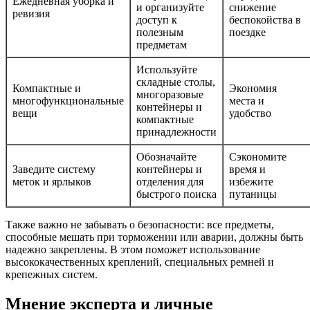
Ежедневная уборка и
и организуйте
снижение
ревизия
доступ к
беспокойства в
полезным
поездке
предметам
Используйте
складные столы,
Компактные и
Экономия
многоразовые
многофункциональные
места и
контейнеры и
вещи
удобство
компактные
принадлежности
Обозначайте
Сэкономите
Заведите систему
контейнеры и
время и
меток и ярлыков
отделения для
избежите
быстрого поиска
путаницы
Также важно не забывать о безопасности: все предметы,
способные мешать при торможении или аварии, должны быть
надежно закреплены. В этом поможет использование
высококачественных креплений, специальных ремней и
крепежных систем.
Мнение эксперта и личные