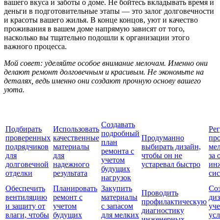
вашего вкуса и заботы о доме. Не бойтесь вкладывать время и
деньги в подготовительные этапы — это залог долговечности
и красоты вашего жилья. В конце концов, уют и качество
проживания в вашем доме напрямую зависят от того,
насколько вы тщательно подошли к организации этого
важного процесса.
Мой совет: уделяйте особое внимание мелочам. Именно они
делают ремонт долговечным и красивым. Не экономьте на
деталях, ведь именно они создают прочную основу вашего
уюта.
Создавать
Подбирать
Использовать
Ре
подробный
проверенных
качественные
Продуманно
пр
план
подрядчиков
материалы
выбирать дизайн,
ме
ремонта с
для
для
чтобы он не
за 
учетом
долговечной
надежного
устаревал быстро
ин
будущих
отделки
результата
си
нагрузок
Обеспечить
Планировать
Закупить
Соз
Проводить
вентиляцию
ремонт с
материалы
диз
профилактическую
и защиту от
учетом
с запасом
уч
диагностику
влаги, чтобы
будущих
для мелких
ус
инженерных