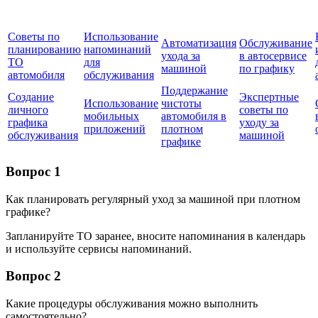
Советы по
Использование
Автоматизация
Обслуживание
планированию
напоминаний
ухода за
в автосервисе
ТО
для
машиной
по графику
автомобиля
обслуживания
Поддержание
Создание
Экспертные
Использование
чистоты
личного
советы по
мобильных
автомобиля в
графика
уходу за
приложений
плотном
обслуживания
машиной
графике
Вопрос 1
Как планировать регулярный уход за машиной при плотном
графике?
Запланируйте ТО заранее, вносите напоминания в календарь
и используйте сервисы напоминаний.
Вопрос 2
Какие процедуры обслуживания можно выполнить
самостоятельно?