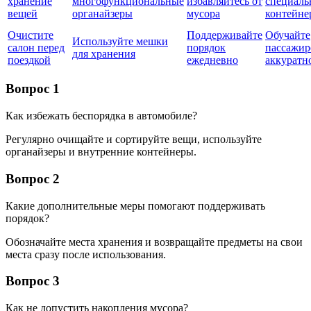
хранение
многофункциональные
избавляйтесь от
специаль
вещей
органайзеры
мусора
контейне
Очистите
Поддерживайте
Обучайте
Используйте мешки
салон перед
порядок
пассажир
для хранения
поездкой
ежедневно
аккуратн
Вопрос 1
Как избежать беспорядка в автомобиле?
Регулярно очищайте и сортируйте вещи, используйте
органайзеры и внутренние контейнеры.
Вопрос 2
Какие дополнительные меры помогают поддерживать
порядок?
Обозначайте места хранения и возвращайте предметы на свои
места сразу после использования.
Вопрос 3
Как не допустить накопления мусора?